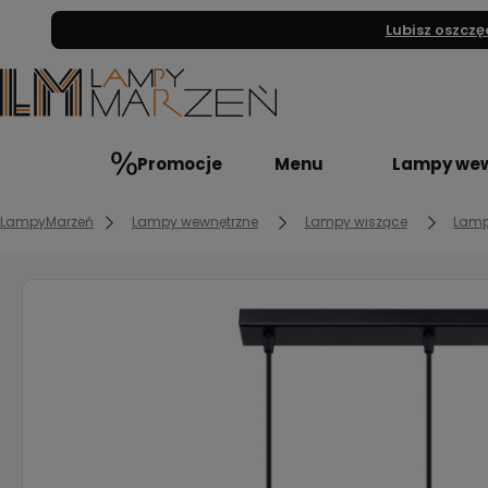
Lubisz oszczę
Promocje
Menu
Lampy wew
LampyMarzeń
Lampy wewnętrzne
Lampy wiszące
Lamp