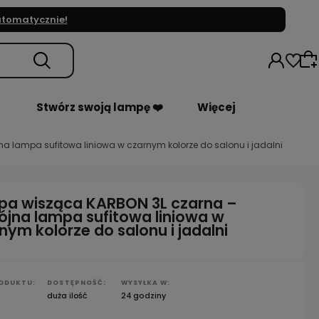
automatycznie!
Stwórz swoją lampę ❤️
Więcej
a lampa sufitowa liniowa w czarnym kolorze do salonu i jadalni
Wybierz coś dla siebie z naszej aktualnej
oferty lub zaloguj się, aby przywrócić
dodane produkty do listy z poprzedniej sesji.
a wisząca KARBON 3L czarna –
ójna lampa sufitowa liniowa w
nym kolorze do salonu i jadalni
ODUKTU:
DOSTĘPNOŚĆ:
WYSYŁKA W:
duża ilość
24 godziny