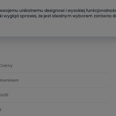
 swojemu unikalnemu designowi i wysokiej funkcjonalnoś
ki wygląd sprawia, że jest idealnym wyborem zarówno d
Czarny
Aluminium
GU10
3