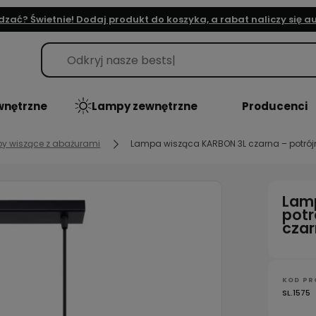
dzać? Świetnie! Dodaj produkt do koszyka, a rabat naliczy się 
nętrzne
Lampy zewnętrzne
Producenci
y wiszące z abażurami
Lampa wisząca KARBON 3L czarna – potrójn
Lamp
potr
czar
KOD PR
SL.1575