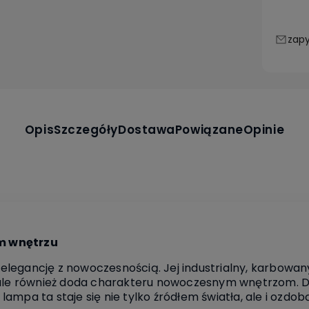
zapy
Opis
Szczegóły
Dostawa
Powiązane
Opinie
m wnętrzu
legancję z nowoczesnością. Jej industrialny, karbowany
 ale również doda charakteru nowoczesnym wnętrzom. Dzi
ampa ta staje się nie tylko źródłem światła, ale i ozdob