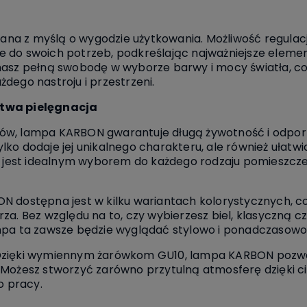
a z myślą o wygodzie użytkowania. Możliwość regulacji 
 do swoich potrzeb, podkreślając najważniejsze elemen
z pełną swobodę w wyborze barwy i mocy światła, co 
dego nastroju i przestrzeni.
atwa pielęgnacja
ów, lampa KARBON gwarantuje długą żywotność i odpor
ko dodaje jej unikalnego charakteru, ale również ułatwi
e jest idealnym wyborem do każdego rodzaju pomieszczeń
N dostępna jest w kilku wariantach kolorystycznych, co
za. Bez względu na to, czy wybierzesz biel, klasyczną c
mpa ta zawsze będzie wyglądać stylowo i ponadczasowo
 Dzięki wymiennym żarówkom GU10, lampa KARBON pozw
 Możesz stworzyć zarówno przytulną atmosferę dzięki ci
o pracy.