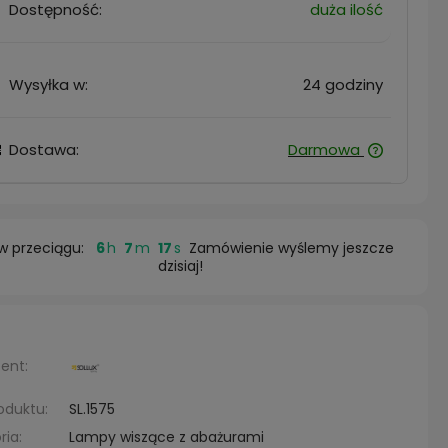
Dostępność:
duża ilość
2x E27 10W 4000K (neutralna biała) +17,80 zł.
2x E27 10W 6000K (zimna biała) +17,80 zł.
Wysyłka w:
24 godziny
2x E27 13W 3000K (ciepła biała) +21,80 zł.
2x E27 13W 4000K (neutralna biała) +21,80 zł.
Dostawa:
Darmowa
2x E27 13W 6000K (zimna biała) +21,80 zł.
w przeciągu:
6
7
16
Zamówienie wyślemy jeszcze
dzisiaj!
ent:
oduktu:
SL.1575
ria:
Lampy wiszące z abażurami