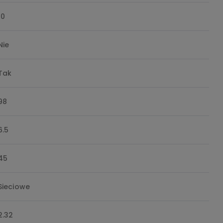
10
Nie
Tak
98
6.5
45
Sieciowe
2.32