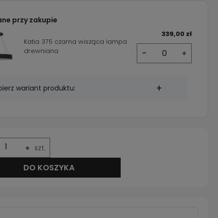
ane przy zakupie
339,00 zł
Katia 375 czarna wisząca lampa
drewniana
-
+
ierz wariant produktu:
+
szt.
2x E27 7W 3000K (ciepła biała) +15,80 zł.
DO KOSZYKA
2x E27 7W 4000K (neutralna biała) +15,80 zł.
2x E27 7W 6000K (zimna biała) +15,80 zł.
2x E27 10W 3000K (ciepła biała) +17,80 zł.