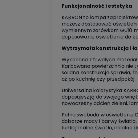
Funkcjonalność i estetyka
KARBON to lampa zaprojektowan
możesz dostosować oświetlenie
wymiennym żarówkom GU10 mas
dopasowanie oświetlenia do każ
Wytrzymała konstrukcja i ł
Wykonana z trwałych materiał
Karbowana powierzchnia nie tyl
solidna konstrukcja sprawia, ż
aż po kuchnię czy przedpokój.
Uniwersalna kolorystyka KARBO
dopasujesz ją do swojego wnętr
nowoczesny odcień zieleni, la
Pełna swoboda w oświetleniu
doborze mocy i barwy światła.
funkcjonalne światło, idealne d