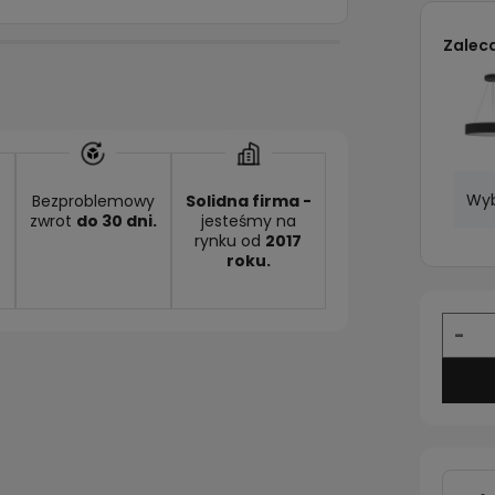
Zalec
Wyb
Bezproblemowy
Solidna firma -
zwrot
do 30 dni.
jesteśmy na
rynku od
2017
roku.
-