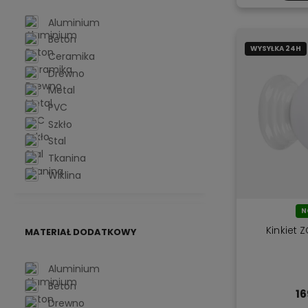
Aluminium
Beton
WYSYŁKA 24H
Ceramika
Drewno
Metal
PVC
Szkło
Stal
Tkanina
Wiklina
N
Kinkiet Z
MATERIAŁ DODATKOWY
Aluminium
Beton
16
Drewno