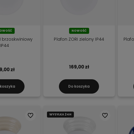
OWOŚĆ
NOWOŚĆ
I brzoskwiniowy
Plafon ZORI zielony IP44
Plaf
IP44
169,00 zł
9,00 zł
 koszyka
Do koszyka
WYSYŁKA 24H
Do ulubionych
Do ulubionych