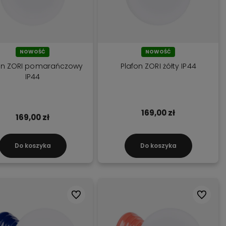
NOWOŚĆ
NOWOŚĆ
on ZORI pomarańczowy
Plafon ZORI żółty IP44
IP44
169,00 zł
169,00 zł
Do koszyka
Do koszyka
Do ulubionych
Do ulubi