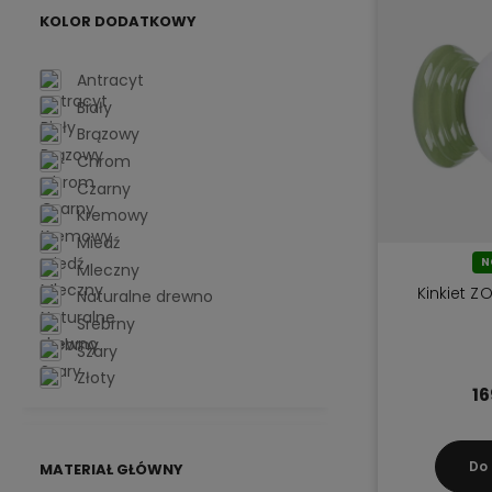
KOLOR DODATKOWY
Antracyt
Biały
Brązowy
Chrom
Czarny
Kremowy
Miedź
N
Mleczny
Kinkiet ZO
Naturalne drewno
Srebrny
Szary
Złoty
16
Do
MATERIAŁ GŁÓWNY