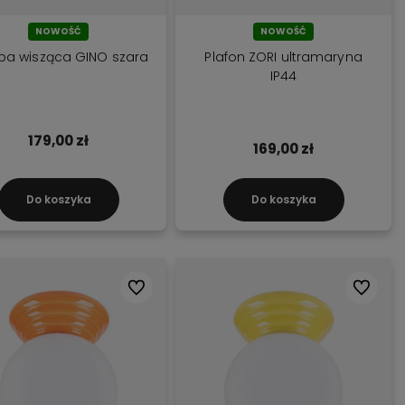
ynku.
na ekspresową dostawę!
NOWOŚĆ
NOWOŚĆ
a wisząca GINO szara
Plafon ZORI ultramaryna
IP44
179,00 zł
169,00 zł
Do koszyka
Do koszyka
Do ulubionych
Do ulubi