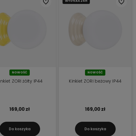
WYSYŁKA 24H
Do ulubionych
Do ulubi
NOWOŚĆ
NOWOŚĆ
inkiet ZORI żółty IP44
Kinkiet ZORI beżowy IP44
169,00 zł
169,00 zł
Do koszyka
Do koszyka