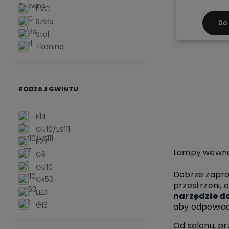
PVC
Szkło
Do
Stal
Tkanina
RODZAJ GWINTU
E14
GU10/ES111
E27
Lampy wewnęt
G9
GU10
Dobrze zapr
Gx53
przestrzeni, 
LED
narzędzie do
G13
aby odpowiad
Od salonu, pr