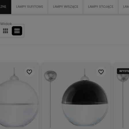
RZNE
LAMPY SUFITOWE
LAMPY WISZĄCE
LAMPY STOJĄCE
LAM
Widok
WYSYŁ
Do ulubionych
Do ulubionych
produktów, dostępna
Skorzystaj z darmowej
Działamy o
tego możesz liczyć
dostawy
więc już
17