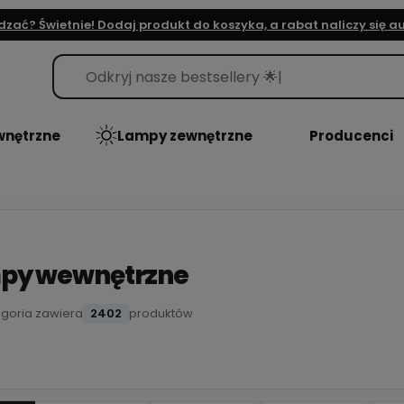
dzać? Świetnie! Dodaj produkt do koszyka, a rabat naliczy się 
nętrzne
Lampy zewnętrzne
Producenci
py wewnętrzne
egoria zawiera
2402
produktów