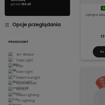
!
polskim rynku.
na ekspre
N
Lampa wisz
Opcje przeglądania
17
PRODUCENT
Do
Art-Abażur
Dalpi Light
Kaja
Kobi-Light
MakeYourLight
Nowodvorski
Reflect
Sollux Lighting
Tk-Lighting