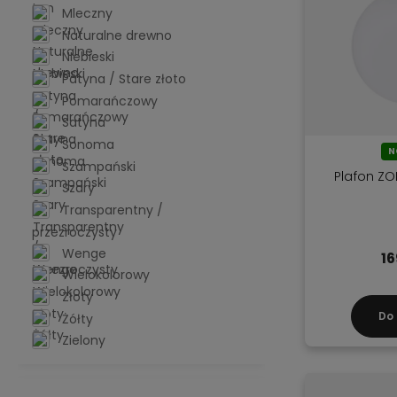
Mleczny
Naturalne drewno
NIebieski
Patyna / Stare złoto
Pomarańczowy
Satyna
Sonoma
N
Szampański
Plafon ZO
Szary
Transparentny /
przezroczysty
Wenge
16
Wielokolorowy
Złoty
Do
Żółty
Zielony