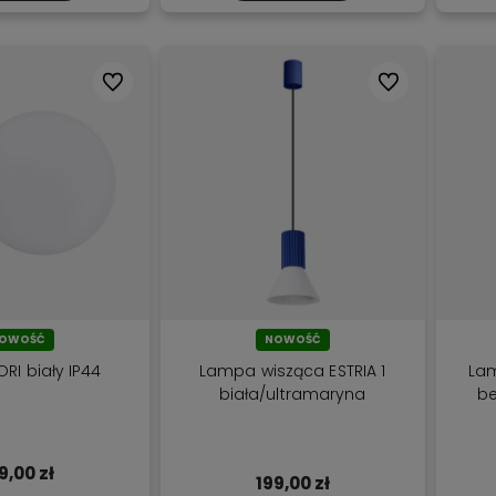
Do ulubionych
Do ulubionych
OWOŚĆ
NOWOŚĆ
ORI biały IP44
Lampa wisząca ESTRIA 1
Lam
biała/ultramaryna
be
9,00 zł
199,00 zł