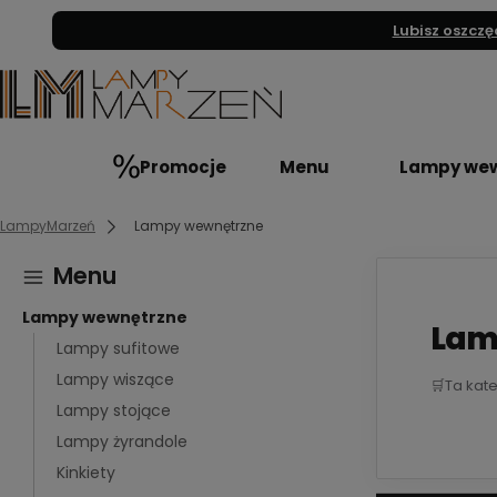
Lubisz oszczę
Promocje
Menu
Lampy wew
LampyMarzeń
Lampy wewnętrzne
Menu
Lampy wewnętrzne
Lam
Lampy sufitowe
Lampy wiszące
🛒
Ta kat
Lampy stojące
Lampy żyrandole
Kinkiety