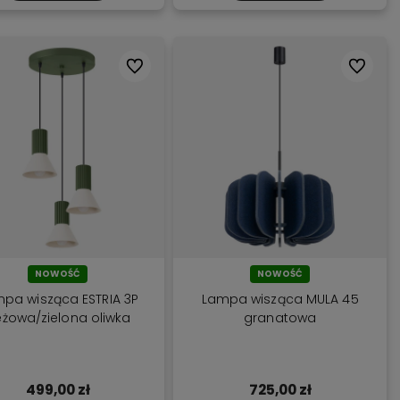
Do ulubionych
Do ulubi
NOWOŚĆ
NOWOŚĆ
pa wisząca ESTRIA 3P
Lampa wisząca MULA 45
żowa/zielona oliwka
granatowa
499,00 zł
725,00 zł