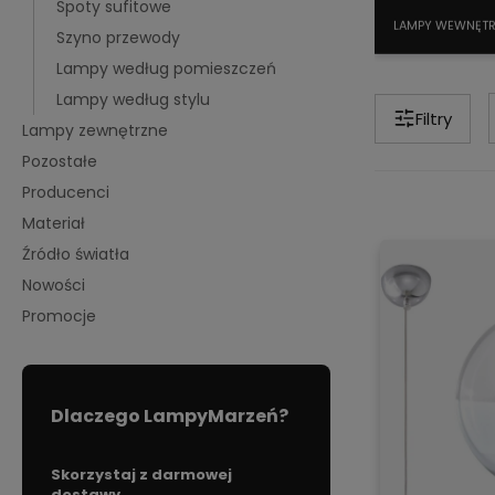
Spoty sufitowe
LAMPY WEWNĘT
Szyno przewody
Lampy według pomieszczeń
Lampy według stylu
Filtry
Lampy zewnętrzne
Pozostałe
Producenci
Materiał
Źródło światła
Nowości
Promocje
Dlaczego LampyMarzeń?
 z darmowej
Działamy od 2007 roku, mamy
Duża ilość 
więc już
17 lat doświadczenia na
od ręki,
dla