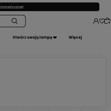
automatycznie!
Stwórz swoją lampę ❤️
Więcej
Wybierz coś dla siebie z naszej aktualnej
oferty lub zaloguj się, aby przywrócić
dodane produkty do listy z poprzedniej sesji.