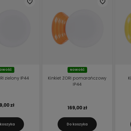
Do ulubionych
Do ulubionych
OWOŚĆ
NOWOŚĆ
RI zielony IP44
Kinkiet ZORI pomarańczowy
K
IP44
9,00 zł
169,00 zł
 koszyka
Do koszyka