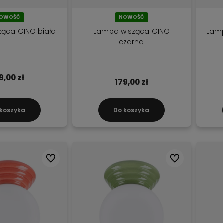
sową dostawę!
już od 2
50 zł!
polskim r
OWOŚĆ
NOWOŚĆ
ąca GINO biała
Lampa wisząca GINO
Lamp
czarna
9,00 zł
179,00 zł
 koszyka
Do koszyka
Do ulubionych
Do ulubionych