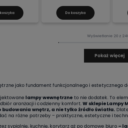
 koszyka
Do koszyka
Wyświetlanie 20 z 24
Pokaż więcej
rzne jako fundament funkcjonalnego i estetycznego 
ojektowane
lampy wewnętrzne
to nie dodatek. To elem
odbiór aranżacji i codzienny komfort.
W sklepie Lampy M
 budowania wnętrz, a nie tylko źródło światła.
Dlate
ać na różne potrzeby – praktyczne, estetyczne i techn
zez sypialnię, kuchnię, korytarz aż po domowe biuro
– l