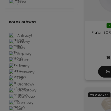
Zeeo
KOLOR GŁÓWNY
N
Plafon ZOR
Antracyt
Beżowy
Biały
Brązowy
16
Chrom
Czarny
Do
Czerwony
Dąb
Grafitowy
Granatowy
WYSYŁKA 24H
Jasny dąb
Kremowy
Len