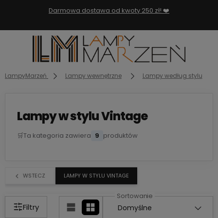
Darmowa dostawa od kwoty 250 zł! ❤️
LampyMarzeń
Lampy wewnętrzne
Lampy według stylu
Lampy w stylu Vintage
🛒
Ta kategoria zawiera
9
produktów
WSTECZ
LAMPY W STYLU VINTAGE
Filtry