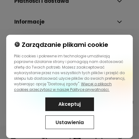
Płatności i dostawa
Informacje
O nas
🍪 Zarządzanie plikami cookie
Pliki cookies i pokrewne im technologie umożliwiają
poprawne działanie strony i pomagają nam dostosować
ofertę do Twoich potrzeb. Możesz zaakceptować
wykorzystanie przez nas wszystkich tych plików i przejść do
sklepu lub dostosować użycie plików do swoich preferencji,
wybierając opcję "Dostosuj zgody".
Więcej o plikach
cookies przeczytasz w naszej Polityce prywatności.
Sklep internetowy Shoper.pl
Szablon Shoper Modern 3.0™
od
Akceptuj
GrowCommerce
Ustawienia