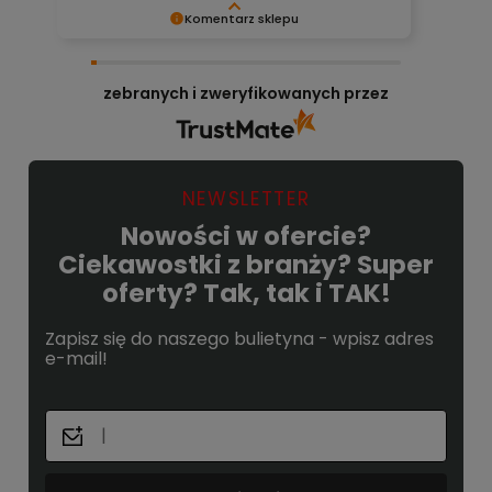
Komentarz sklepu
Bardzo cieszy nas Twoja świetna recenzja!
Ciężko pracujemy, aby sprostać wymaganiom
zebranych i zweryfikowanych przez
klientów takich jak Ty i jesteśmy zadowoleni, że
nam się udało. Mamy nadzieję, że do nas
wrócisz :) Pozdrawiamy
NEWSLETTER
Nowości w ofercie?
Ciekawostki z branży? Super
oferty? Tak, tak i TAK!
Zapisz się do naszego bulietyna - wpisz adres
e-mail!