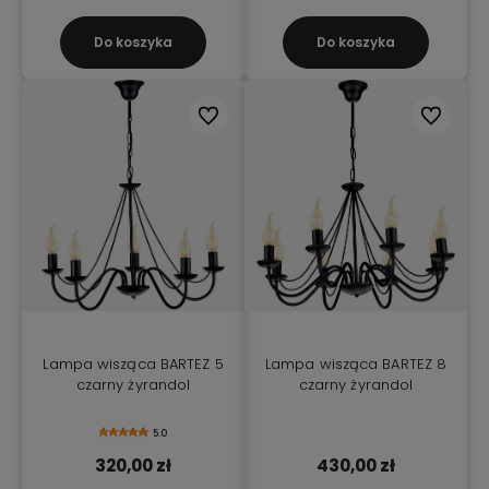
Do koszyka
Do koszyka
Do ulubionych
Do ulubio
Lampa wisząca BARTEZ 5
Lampa wisząca BARTEZ 8
czarny żyrandol
czarny żyrandol
5.0
320,00 zł
430,00 zł