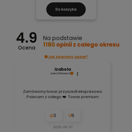
Do koszyka
4.9
Na podstawie
1180
opinii
z całego okresu
Ocena
Jak zbieramy opinie?
Izabela
zweryfikowano
Zamówiony towar przyszedł ekspresowo
. Polecam z całego ❤️. Towar premium .
3
6
2025-06-07