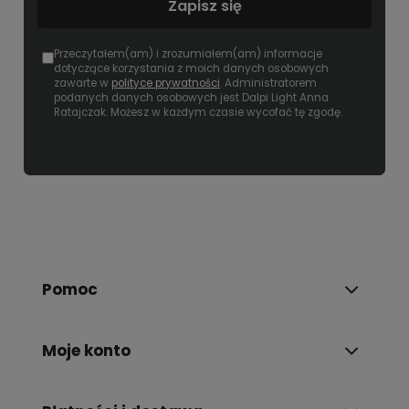
Zapisz się
Przeczytałem(am) i zrozumiałem(am) informacje
dotyczące korzystania z moich danych osobowych
zawarte w
polityce prywatności
. Administratorem
podanych danych osobowych jest Dalpi Light Anna
Ratajczak. Możesz w każdym czasie wycofać tę zgodę.
Pomoc
Moje konto