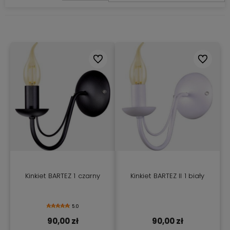
Do ulubionych
Do ulubio
Kinkiet BARTEZ 1 czarny
Kinkiet BARTEZ II 1 biały
5.0
90,00 zł
90,00 zł