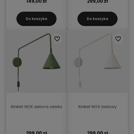
149,00 zł
299,00 zł
Do koszyka
Do koszyka
Do ulubionych
Do ulubio
Kinkiet NOX zielona oliwka
Kinkiet NOX beżowy
299,00 zł
299,00 zł