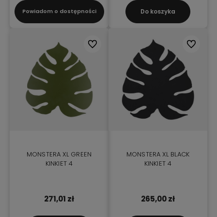
Do koszyka
Powiadom o dostępności
Do ulubionych
Do ulubio
MONSTERA XL GREEN
MONSTERA XL BLACK
KINKIET 4
KINKIET 4
271,01 zł
265,00 zł