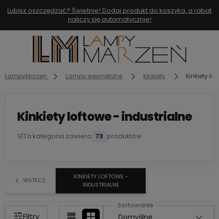
Lubisz oszczędzać? Świetnie! Dodaj produkt do koszyka, a rabat
naliczy się automatycznie!
LampyMarzeń
Lampy wewnętrzne
Kinkiety
Kinkiety lo
Kinkiety loftowe - industrialne
🛒
Ta kategoria zawiera
73
produktów
KINKIETY LOFTOWE -
WSTECZ
INDUSTRIALNE
Filtry