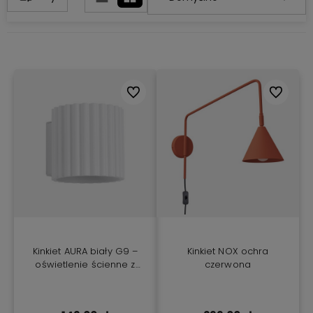
Do ulubionych
Do ulubio
Kinkiet AURA biały G9 –
Kinkiet NOX ochra
oświetlenie ścienne z
czerwona
wymiennym źródłem
światła do salonu,
sypialni i korytarza