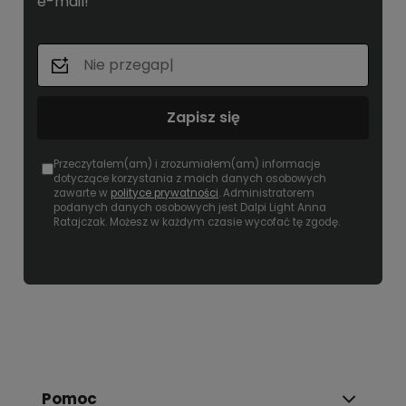
e-mail!
Zapisz się
Przeczytałem(am) i zrozumiałem(am) informacje
dotyczące korzystania z moich danych osobowych
zawarte w
polityce prywatności
. Administratorem
podanych danych osobowych jest Dalpi Light Anna
Ratajczak. Możesz w każdym czasie wycofać tę zgodę.
Pomoc