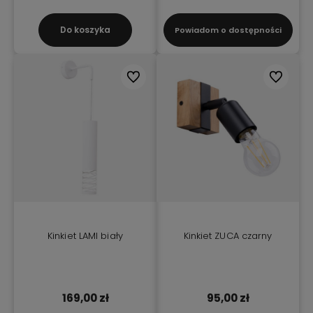
Do koszyka
Powiadom o dostępności
Do ulubionych
Do ulubio
Kinkiet LAMI biały
Kinkiet ZUCA czarny
169,00 zł
95,00 zł