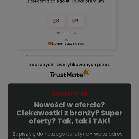
. Polecam z całego ❤️. Towar premium .
3
6
2025-06-07
Komentarz sklepu
Bardzo cieszy nas Twoja świetna recenzja!
Ciężko pracujemy, aby sprostać wymaganiom
zebranych i zweryfikowanych przez
klientów takich jak Ty i jesteśmy zadowoleni, że
nam się udało. Mamy nadzieję, że do nas
wrócisz :) Pozdrawiamy
NEWSLETTER
Nowości w ofercie?
Ciekawostki z branży? Super
oferty? Tak, tak i TAK!
Zapisz się do naszego bulietyna - wpisz adres