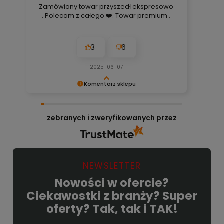
Zamówiony towar przyszedł ekspresowo
. Polecam z całego ❤️. Towar premium .
3
6
2025-06-07
Komentarz sklepu
Bardzo cieszy nas Twoja świetna recenzja!
Ciężko pracujemy, aby sprostać wymaganiom
zebranych i zweryfikowanych przez
klientów takich jak Ty i jesteśmy zadowoleni, że
nam się udało. Mamy nadzieję, że do nas
wrócisz :) Pozdrawiamy
NEWSLETTER
Nowości w ofercie?
Ciekawostki z branży? Super
oferty? Tak, tak i TAK!