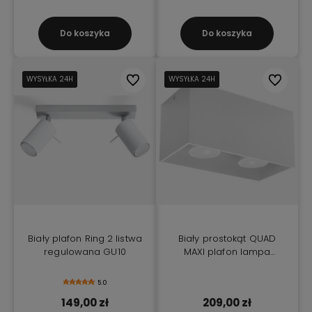
Do koszyka
Do koszyka
WYSYŁKA 24H
WYSYŁKA 24H
WYSYŁKA 24H
Do ulubionych
WYSYŁKA 24H
WYSYŁKA 24H
WYSYŁKA 24H
Do ulubio
Biały plafon Ring 2 listwa
Biały prostokąt QUAD
regulowana GU10
MAXI plafon lampa
sufitowa kwadrat
5.0
149,00 zł
209,00 zł