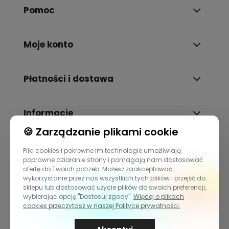
Pomoc
Moje konto
Płatności i dostawa
Informacje
🍪 Zarządzanie plikami cookie
O nas
Pliki cookies i pokrewne im technologie umożliwiają
poprawne działanie strony i pomagają nam dostosować
ofertę do Twoich potrzeb. Możesz zaakceptować
wykorzystanie przez nas wszystkich tych plików i przejść do
sklepu lub dostosować użycie plików do swoich preferencji,
wybierając opcję "Dostosuj zgody".
Więcej o plikach
cookies przeczytasz w naszej Polityce prywatności.