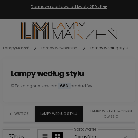
Darmowa dostawa od kwoty 250 zł! ❤️
LampyMarzeń
Lampy wewnętrzne
Lampy według stylu
Lampy według stylu
🛒
Ta kategoria zawiera
663
produktów
LAMPY W STYLU MODERN
WSTECZ
LAMPY WEDŁUG STYLU
CLASSIC
Filtry