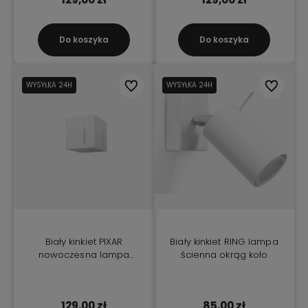
Do koszyka
Do koszyka
WYSYŁKA 24H
Do ulubionych
WYSYŁKA 24H
Do ulubio
Biały kinkiet PIXAR
Biały kinkiet RING lampa
nowoczesna lampa
ścienna okrąg koło
ścienna
129,00 zł
85,00 zł