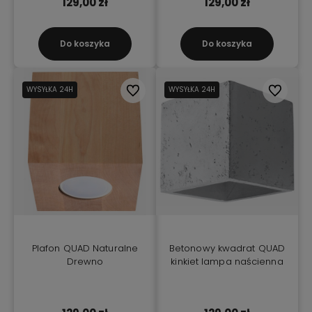
129,00 zł
129,00 zł
Do koszyka
Do koszyka
WYSYŁKA 24H
Do ulubionych
WYSYŁKA 24H
Do ulubio
Plafon QUAD Naturalne
Betonowy kwadrat QUAD
Drewno
kinkiet lampa naścienna