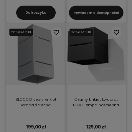
Do koszyka
Powiadom o dostępności
WYSYŁKA 24H
WYSYŁKA 24H
WYSYŁKA 24H
Do ulubionych
WYSYŁKA 24H
WYSYŁKA 24H
WYSYŁKA 24H
Do ulubio
BLOCCO szary kinkiet
Czarny kinkiet kwadrat
lampa ścienna
LOBO lampa naścienna
aluminium
G9
199,00 zł
129,00 zł