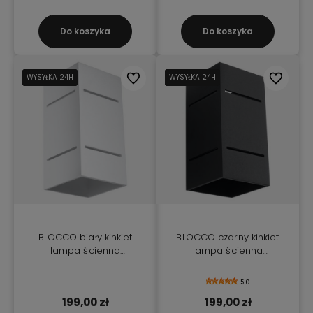
Do koszyka
Do koszyka
WYSYŁKA 24H
WYSYŁKA 24H
WYSYŁKA 24H
Do ulubionych
WYSYŁKA 24H
WYSYŁKA 24H
WYSYŁKA 24H
Do ulubio
BLOCCO biały kinkiet
BLOCCO czarny kinkiet
lampa ścienna
lampa ścienna
aluminium
aluminium
5.0
199,00 zł
199,00 zł