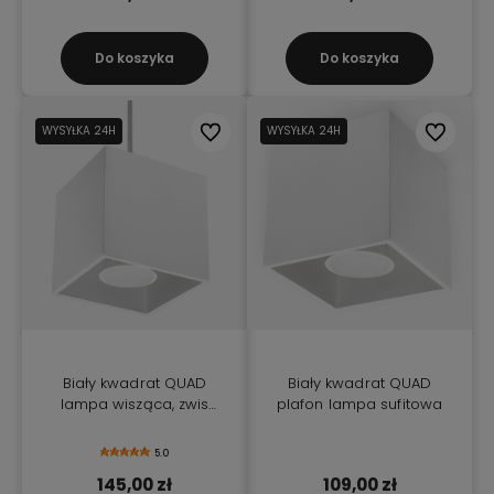
Do koszyka
Do koszyka
WYSYŁKA 24H
Do ulubionych
WYSYŁKA 24H
Do ulubio
Biały kwadrat QUAD
Biały kwadrat QUAD
lampa wisząca, zwis
plafon lampa sufitowa
kostka
5.0
145,00 zł
109,00 zł