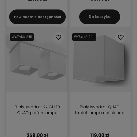
Do koszyka
Powiadom o dostępności
WYSYŁKA 24H
Do ulubionych
WYSYŁKA 24H
Do ulubio
Biały kwadrat 2x GU 10
Biały kwadrat QUAD
QUAD plafon lampa
kinkiet lampa naścienna
sufitowa
259,00 zł
119,00 zł