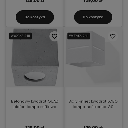
129,00 zł
129,00 zł
Do koszyka
Do koszyka
WYSYŁKA 24H
Do ulubionych
WYSYŁKA 24H
Do ulubio
Betonowy kwadrat QUAD
Biały kinkiet kwadrat LOBO
plafon lampa sufitowa
lampa naścienna G9
129,00 zł
129,00 zł