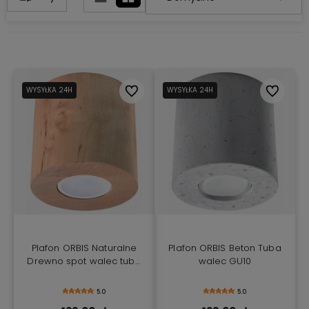
WYSYŁKA 24H
Do ulubionych
WYSYŁKA 24H
Do ulubio
Plafon ORBIS Naturalne
Plafon ORBIS Beton Tuba
Drewno spot walec tuba
walec GU10
GU10
5.0
5.0