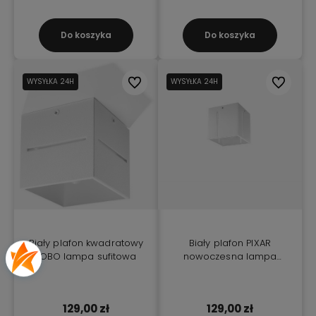
Do koszyka
Do koszyka
WYSYŁKA 24H
Do ulubionych
WYSYŁKA 24H
Do ulubio
Biały plafon kwadratowy
Biały plafon PIXAR
LOBO lampa sufitowa
nowoczesna lampa
sufitowa
129,00 zł
129,00 zł