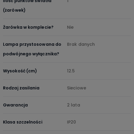
Ilość punktów światła
1
(żarówek)
Żarówka w komplecie?
Nie
Lampa przystosowana do
Brak danych
podwójnego wyłącznika?
Wysokość (cm)
12.5
Rodzaj zasilania
Sieciowe
Gwarancja
2 lata
Klasa szczelności
IP20