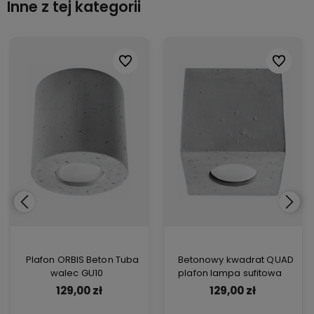
Inne z tej kategorii
ionych
ionych
Do ulubionych
Do ulubionych
Do ulubi
Do ulubi
Plafon ORBIS Beton Tuba
Betonowy kwadrat QUAD
walec GU10
plafon lampa sufitowa
129,00 zł
129,00 zł