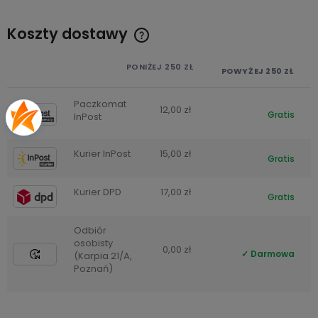
Koszty dostawy
Cena nie zawiera ewentualnych kosztów płatności
PONIŻEJ 250 ZŁ
POWYŻEJ 250 ZŁ
Paczkomat
12,00 zł
Gratis
InPost
Kurier InPost
15,00 zł
Gratis
Kurier DPD
17,00 zł
Gratis
Odbiór
osobisty
0,00 zł
Darmowa
(Karpia 21/A,
Poznań)