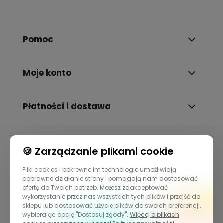
Pomoc
Moje konto
Płatności i dostawa
Informacje
🍪 Zarządzanie plikami cookie
Pliki cookies i pokrewne im technologie umożliwiają
O nas
poprawne działanie strony i pomagają nam dostosować
ofertę do Twoich potrzeb. Możesz zaakceptować
wykorzystanie przez nas wszystkich tych plików i przejść do
sklepu lub dostosować użycie plików do swoich preferencji,
wybierając opcję "Dostosuj zgody".
Więcej o plikach