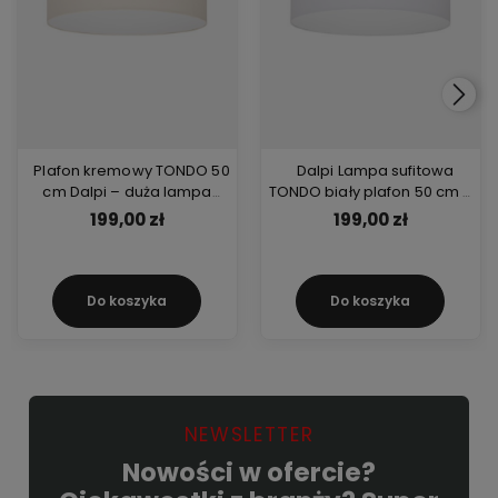
Plafon kremowy TONDO 50
Dalpi Lampa sufitowa
cm Dalpi – duża lampa
TONDO biały plafon 50 cm –
sufitowa 3xE27 z abażurem z
praktyczne oświetlenie E27
199,00 zł
199,00 zł
tkaniny, idealna do salonu
do dużych wnętrz i jadalni
Do koszyka
Do koszyka
NEWSLETTER
Nowości w ofercie?