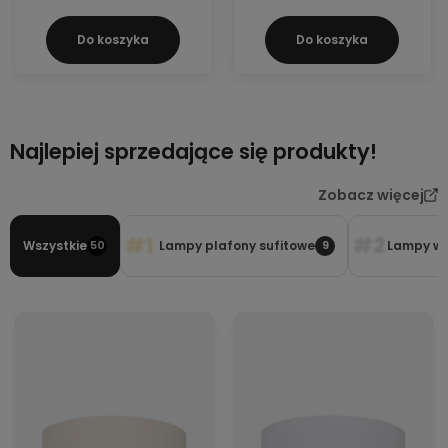
Do koszyka
Do koszyka
Najlepiej sprzedające się produkty!
Zobacz więcej
#1
#2
Wszystkie
Lampy plafony sufitowe
Lampy wi
50
9