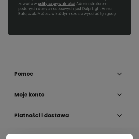
zawarte w
polityce prywatności
. Administratorem
podanych danych osobowych jest Dalpi Light Anna
Ratajczak. Możesz w każdym czasie wycofać tę zgodę.
Pomoc
Moje konto
Płatności i dostawa
Informacje