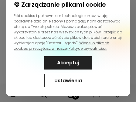
🍪 Zarządzanie plikami cookie
Pliki cookies i pokrewne im technologie umożliwiają
O nas
poprawne działanie strony i pomagają nam dostosować
ofertę do Twoich potrzeb. Możesz zaakceptować
wykorzystanie przez nas wszystkich tych plików i przejść do
sklepu lub dostosować użycie plików do swoich preferencji,
wybierając opcję "Dostosuj zgody".
Więcej o plikach
cookies przeczytasz w naszej Polityce prywatności.
Akceptuj
Sklep internetowy Shoper.pl
Szablon Shoper Modern 3.0™
od
Ustawienia
GrowCommerce
Wybierz coś dla siebie z naszej aktualnej oferty lub zaloguj
się, aby przywrócić dodane produkty do listy z poprzedniej
sesji.