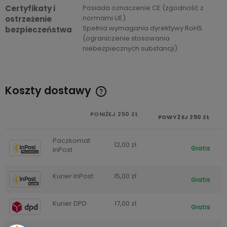
Certyfikaty i
Posiada oznaczenie CE (zgodność z
normami UE).
ostrzeżenie
Spełnia wymagania dyrektywy RoHS
bezpieczeństwa
(ograniczenie stosowania
niebezpiecznych substancji).
Koszty dostawy
Cena nie zawiera ewentualnych kosztów płatności
PONIŻEJ 250 ZŁ
POWYŻEJ 250 ZŁ
Paczkomat
12,00 zł
Gratis
InPost
Kurier InPost
15,00 zł
Gratis
Kurier DPD
17,00 zł
Gratis