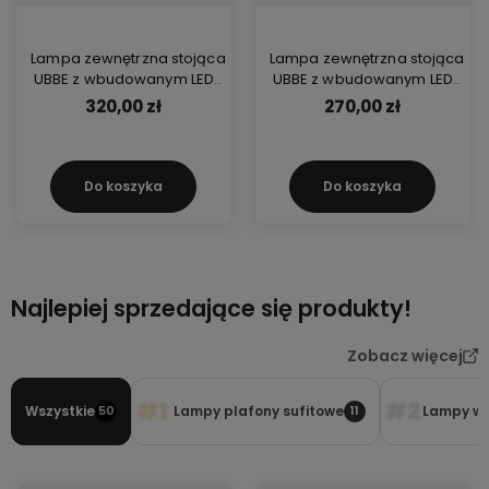
Lampa zewnętrzna stojąca
Lampa zewnętrzna stojąca
UBBE z wbudowanym LED
UBBE z wbudowanym LED
duża
średnia
320,00 zł
270,00 zł
Do koszyka
Do koszyka
Najlepiej sprzedające się produkty!
Zobacz więcej
#1
#2
Wszystkie
Lampy plafony sufitowe
Lampy wi
50
11