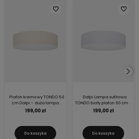
Do ulubionych
Do ulubi
Plafon kremowy TONDO 50
Dalpi Lampa sufitowa
cm Dalpi – duża lampa
TONDO biały plafon 50 cm –
sufitowa 3xE27 z abażurem z
praktyczne oświetlenie E27
199,00 zł
199,00 zł
tkaniny, idealna do salonu
do dużych wnętrz i jadalni
Do koszyka
Do koszyka