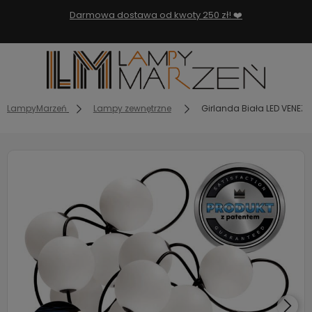
Darmowa dostawa od kwoty 250 zł! ❤️
LampyMarzeń
Lampy zewnętrzne
Girlanda Biała LED VENEZ