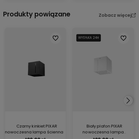
Produkty powiązane
Zobacz więcej
Do ulubionych
WYSYŁKA 24H
Do ulubi
Czarny kinkiet PIXAR
Biały plafon PIXAR
nowoczesna lampa ścienna
nowoczesna lampa
sufitowa