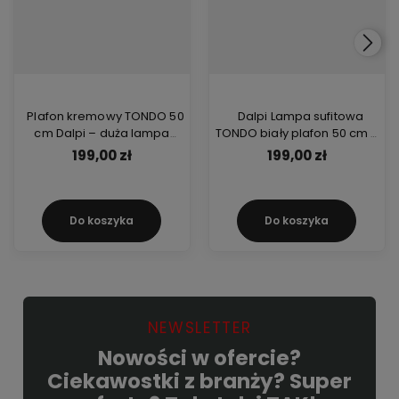
Plafon kremowy TONDO 50
Dalpi Lampa sufitowa
cm Dalpi – duża lampa
TONDO biały plafon 50 cm –
sufitowa 3xE27 z abażurem z
praktyczne oświetlenie E27
199,00 zł
199,00 zł
tkaniny, idealna do salonu
do dużych wnętrz i jadalni
Do koszyka
Do koszyka
NEWSLETTER
Nowości w ofercie?
Ciekawostki z branży? Super