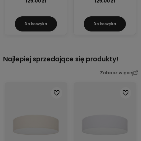
129,00 zł
129,00 zł
Do koszyka
Do koszyka
Najlepiej sprzedające się produkty!
Zobacz więcej
Do ulubionych
Do ulubi