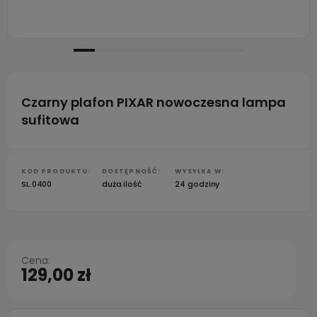
Czarny plafon PIXAR nowoczesna lampa
sufitowa
KOD PRODUKTU:
DOSTĘPNOŚĆ:
WYSYŁKA W:
SL.0400
duża ilość
24 godziny
Cena:
129,00 zł