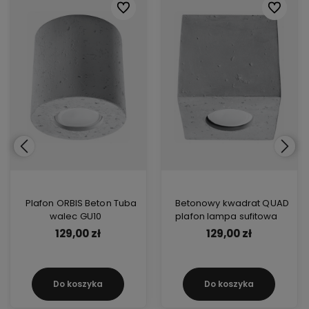
ionych
ionych
Do ulubionych
Do ulubionych
Do ulubi
Do ulubi
Plafon ORBIS Beton Tuba
Betonowy kwadrat QUAD
walec GU10
plafon lampa sufitowa
129,00 zł
129,00 zł
Do koszyka
Do koszyka