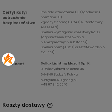
Certyfikaty i
Posiada oznaczenie CE (zgodność z
normami UE).
ostrzeżenie
Zgodny z normą UKCA (UK Conformity
bezpieczeństwa
Assessed)
Spełnia wymagania dyrektywy RoHS
(ograniczenie stosowania
niebezpiecznych substancji).
Spełnia normę FSC (Forest Stewardship
Council).
Sollux Lighting Muzolf Sp. K.
Producent
ul. Władysława Łokietka 35
64-840 Budzyń, Polska
hurt@sollux-lighting.pl
+48 67 342 60 10
Koszty dostawy
Cena nie zawiera ewentualnych kosztów płatności