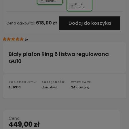
plafon
Ring 6
Dalpi
listwa
TONDO
regulowana
plafon
GU10
kremowy
40 cm –
elegancka
618,00 zł
Dodaj do koszyka
Cena całkowita:
lampa
sufitowa
2xE27
idealna do
salonu,
sypialni i
5.0
korytarza
Biały plafon Ring 6 listwa regulowana
GU10
KOD PRODUKTU:
DOSTĘPNOŚĆ:
WYSYŁKA W:
SL.0333
duża ilość
24 godziny
Cena:
449,00 zł