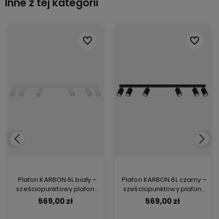
Inne z tej kategorii
ionych
ionych
Do ulubionych
Do ulubionych
Do ulubi
Do ulubi
Plafon KARBON 6L biały –
Plafon KARBON 6L czarny –
sześciopunktowy plafon
sześciopunktowy plafon
sufitowy liniowy do salonu,
sufitowy liniowy w czarnym
569,00 zł
569,00 zł
kuchni i jadalni
kolorze do salonu i jadalni