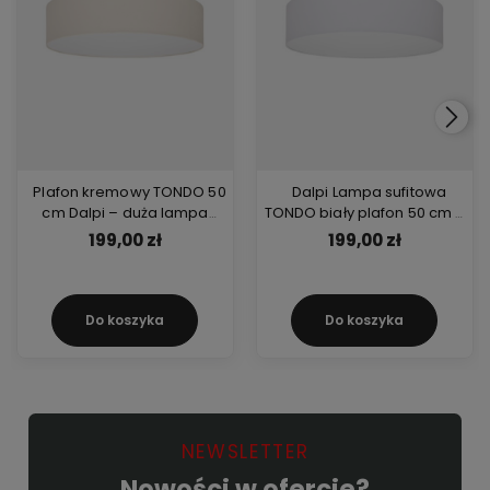
Plafon kremowy TONDO 50
Dalpi Lampa sufitowa
cm Dalpi – duża lampa
TONDO biały plafon 50 cm –
sufitowa 3xE27 z abażurem z
praktyczne oświetlenie E27
199,00 zł
199,00 zł
tkaniny, idealna do salonu
do dużych wnętrz i jadalni
Do koszyka
Do koszyka
NEWSLETTER
Nowości w ofercie?