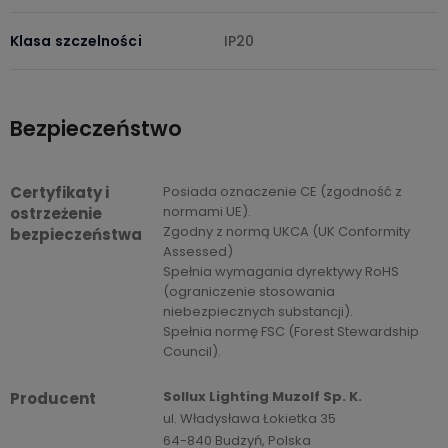
Klasa szczelności
IP20
Bezpieczeństwo
Certyfikaty i
Posiada oznaczenie CE (zgodność z
normami UE).
ostrzeżenie
Zgodny z normą UKCA (UK Conformity
bezpieczeństwa
Assessed)
Spełnia wymagania dyrektywy RoHS
(ograniczenie stosowania
niebezpiecznych substancji).
Spełnia normę FSC (Forest Stewardship
Council).
Sollux Lighting Muzolf Sp. K.
Producent
ul. Władysława Łokietka 35
64-840 Budzyń, Polska