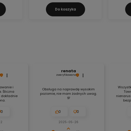
Do koszyka
renata
zweryfikowano
owanie i
Wszystk
Obsługa na naprawdę wysokim
 Śliczna
Towa
poziomie, nie mam żadnych uwag.
 dokładnie
nienarus
💯
na.
bezp
0
0
0
02
2025-05-26