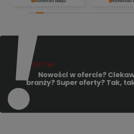
Komentarz sklepu
Komentarz 
Dziękujemy za tak pozytywną
Dziękujemy za miłe sł
opinię - to czysta przyjemność
Doceniamy czas poś
obsługiwać takich klientów!
podzielenie się z nam
i,
Doceniamy czas i wysiłek włożony
doświadczeniem. Je
,
w podzielenie się z nami Twoimi
szczęśliwi, że mamy t
y
doświadczeniami. Do zobaczenia!
klientów. Z pozdrowie
obsługa sklepu.
NEWSLETTER
Nowości w ofercie? Ciekaw
branży? Super oferty? Tak, tak