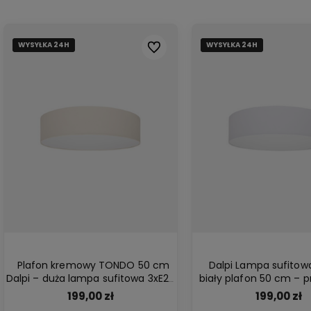
WYSYŁKA 24H
WYSYŁKA 24H
WYSYŁKA 24H
WYSYŁKA 24H
Do ulubionych
Plafon kremowy TONDO 50 cm
Dalpi Lampa sufito
Dalpi – duża lampa sufitowa 3xE27
biały plafon 50 cm – 
z abażurem z tkaniny, idealna do
oświetlenie E27 do duży
199,00 zł
199,00 zł
salonu
jadalni