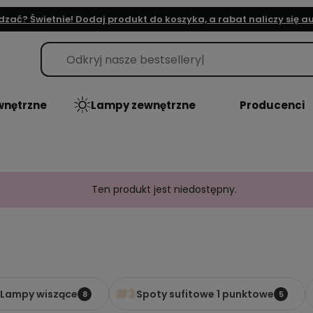
dzać? Świetnie! Dodaj produkt do koszyka, a rabat naliczy się 
nętrzne
Lampy zewnętrzne
Producenci
Ten produkt jest niedostępny.
#3
Lampy wiszące
Spoty sufitowe 1 punktowe
8
5