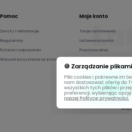
Pomoc
Moje konto
Zwroty i reklamacje
Twoje zamówienia
Regulaminy
Ustawienia konta
Pytania i odpowiedzi
Przechowalnia
Warunki korzystania ze strony - DSA
Stwórz swoją lampę ❤️
🍪 Zarządzanie plikami
Pliki cookies i pokrewne im 
nam dostosować ofertę do T
wszystkich tych plików i prze
preferencji, wybierając opcję
naszej Polityce prywatności.
Sklep