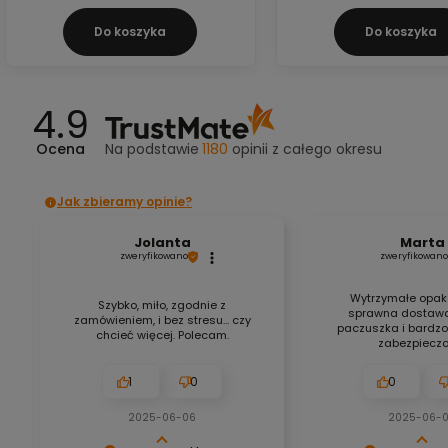
Do koszyka
Do koszyka
4.9
Ocena
Na podstawie
1180
opinii
z całego okresu
Jak zbieramy opinie?
Jolanta
Marta
zweryfikowano
zweryfikowano
Wytrzymałe opak
Szybko, miło, zgodnie z
sprawna dostawa.
zamówieniem, i bez stresu… czy
paczuszka i bardzo
chcieć więcej. Polecam.
zabezpieczo
1
0
0
2025-06-06
2025-06-