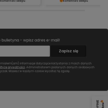
Komentarz sklepu
Komentarz sklepu
eszy nas Twoja świetna
Dziękujemy za miłe słowa!
 Ciężko pracujemy, aby
Cieszymy się, że zakup przeszedł
 wymaganiom klientów
bezproblemowo, oraz, że możemy
 Ty i jesteśmy zadowoleni,
zapewnić odpowiednią obsługę
ę udało. Mamy nadzieję,
tak świetnym klientom. Dziękujemy
 wrócisz :) Pozdrawiamy
raz jeszcze!
 bulietyna - wpisz adres e-mail!
Zapisz się
umiałem(am) informacje dotyczące korzystania z moich danych
lityce prywatności
. Administratorem podanych danych osobowych
tajczak. Możesz w każdym czasie wycofać tę zgodę.