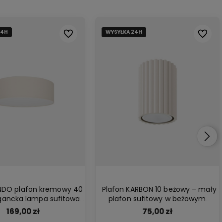
24H
24H
WYSYŁKA 24H
WYSYŁKA 24H
Do ulubionych
Do ulub
NDO plafon kremowy 40
Plafon KARBON 10 beżowy – mały
gancka lampa sufitowa
plafon sufitowy w beżowym
lna do salonu, sypialni i
kolorze do salonu, sypialni i
169,00 zł
75,00 zł
korytarza
korytarza