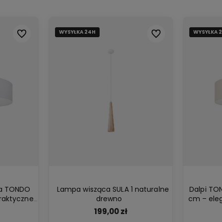
WYSYŁKA 24H
WYSYŁKA 24H
WYSYŁKA 
WYSYŁKA 
Do ulubionych
Do ulubionych
wa TONDO
Lampa wisząca SULA 1 naturalne
Dalpi TO
praktyczne
drewno
cm – ele
ch wnętrz i
2xE27 idea
199,00 zł