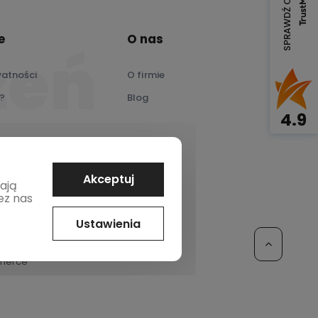
SPRAWDŹ OPINIE
e
O nas
watności
O firmie
?
Blog
4.9
Akceptuj
gają
ez nas
Ustawienia
merce