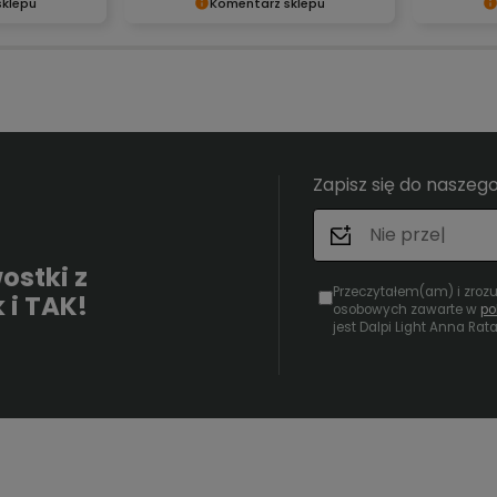
sklepu
Komentarz sklepu
owa!
Dziękujemy za tak pozytywną
Bardzo ci
więcony na
opinię - to czysta przyjemność
recenzja!
i Twoim
obsługiwać takich klientów!
sprostać
steśmy
Doceniamy czas i wysiłek włożony
takich jak
akich
w podzielenie się z nami Twoimi
że nam si
niami,
doświadczeniami. Do zobaczenia!
że do nas
Zapisz się do naszego
ostki z
Przeczytałem(am) i zroz
 i TAK!
osobowych zawarte w
po
jest Dalpi Light Anna Ra