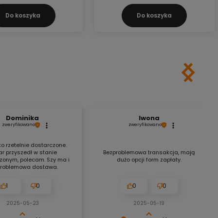
Do koszyka
Do koszyka
Dominika
Iwona
zweryfikowano
zweryfikowano
o rzetelnie dostarczone.
r przyszedł w stanie
Bezproblemowa transakcja, mają
zonym, polecam. Szy ma i
dużo opcji form zapłaty.
roblemowa dostawa.
1
0
0
0
2025-05-23
2025-05-19