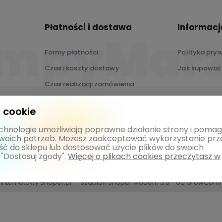
Płatności i dostawa
Informacj
Formy płatności
Polityka pry
Czas i koszty dostawy
Jak kupować
Czas realizacji zamówienia
 cookie
technologie umożliwiają poprawne działanie strony i poma
woich potrzeb. Możesz zaakceptować wykorzystanie prz
jść do sklepu lub dostosować użycie plików do swoich
 "Dostosuj zgody".
Więcej o plikach cookies przeczytasz w
 internetowy Shoper.pl
Szablon Shoper Modern 3.0™
od GrowCom