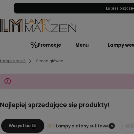
Lubisz oszczę
Promocje
Menu
Lampy wew
LampyMarzeń
Strona główna
Najlepiej sprzedające się produkty!
#1
#2
Wszystkie
Lampy plafony sufitowe
50
9